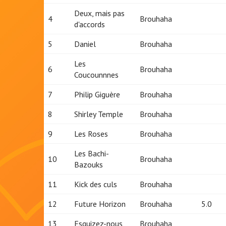
Deux, mais pas
4
Brouhaha
d'accords
5
Daniel
Brouhaha
Les
6
Brouhaha
Coucounnnes
7
Philip Giguère
Brouhaha
8
Shirley Temple
Brouhaha
9
Les Roses
Brouhaha
Les Bachi-
10
Brouhaha
Bazouks
11
Kick des culs
Brouhaha
12
Future Horizon
Brouhaha
5.0
13
Esquizez-nous
Brouhaha