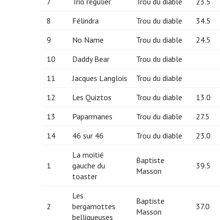
7
Trio régulier
Trou du diable
23.5
8
Félindra
Trou du diable
34.5
9
No Name
Trou du diable
24.5
10
Daddy Bear
Trou du diable
11
Jacques Langlois
Trou du diable
12
Les Quiztos
Trou du diable
13.0
13
Paparmanes
Trou du diable
27.5
14
46 sur 46
Trou du diable
23.0
La moitié
Baptiste
1
gauche du
39.5
Masson
toaster
Les
Baptiste
2
bergamottes
37.0
Masson
belliqueuses