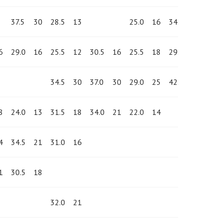
37.5
30
28.5
13
25.0
16
34.5
18
31.
6
29.0
16
25.5
12
30.5
16
25.5
18
29.0
14
27.
34.5
30
37.0
30
29.0
25
42.0
25
34.
8
24.0
13
31.5
18
34.0
21
22.0
14
29.
4
34.5
21
31.0
16
31.
1
30.5
18
32.0
21
33.