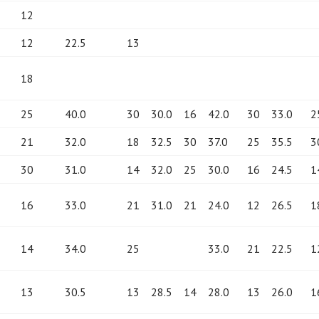
12
12
22.5
13
18
25
40.0
30
30.0
16
42.0
30
33.0
2
21
32.0
18
32.5
30
37.0
25
35.5
3
30
31.0
14
32.0
25
30.0
16
24.5
1
16
33.0
21
31.0
21
24.0
12
26.5
1
14
34.0
25
33.0
21
22.5
1
13
30.5
13
28.5
14
28.0
13
26.0
1