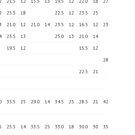
2
21.5
12
15.5
13
19.5
12
22.0
18
27.5
14
23.
2
25.5
18
22.5
12
23.5
25
3
21.0
12
21.0
14
23.5
12
16.5
12
23.0
12
31.
4
23.5
13
25.0
13
21.0
14
19.5
12
15.5
12
26.
28.0
16
22.5
21
0
35.5
25
29.0
14
34.5
25
28.5
21
42.5
30
35.
5
25.5
14
33.5
25
33.0
18
30.0
30
35.5
21
30.