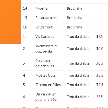
14
Migel B
Brouhaha
15
Retardataires
Brouhaha
16
Voldemort
Brouhaha
1
Vis Cachées
Trou du diable
37.5
Aventuriers du
2
Trou du diable
30.0
quiz perdu
Cerveaux
3
Trou du diable
30.5
galactiques
4
Motley Quiz
Trou du diable
35.5
5
Ti-clou et filles
Trou du diable
32.5
On va y aller
6
Trou du diable
27.5
pour une 26e