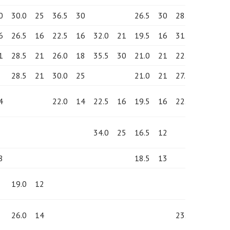
0
30.0
25
36.5
30
26.5
30
28.5
21
36.
6
26.5
16
22.5
16
32.0
21
19.5
16
31.0
30
32.
1
28.5
21
26.0
18
35.5
30
21.0
21
22.5
14
35.
28.5
21
30.0
25
21.0
21
27.0
18
23.
4
22.0
14
22.5
16
19.5
16
22.0
13
27.
34.0
25
16.5
12
8
18.5
13
19.0
12
26.0
14
23.5
16