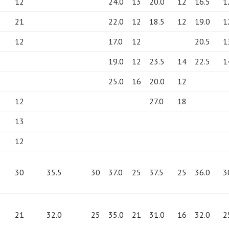
12
24.0
13
20.0
12
16.5
1
21
22.0
12
18.5
12
19.0
1
12
17.0
12
20.5
1
19.0
12
23.5
14
22.5
1
25.0
16
20.0
12
12
27.0
18
13
12
30
35.5
30
37.0
25
37.5
25
36.0
3
21
32.0
25
35.0
21
31.0
16
32.0
2