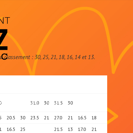
NT
classement : 30, 25, 21, 18, 16, 14 et 13.
0
31.0
30
31.5
30
EMENT
MEMBRES
CONTACT
5
20.5
30
23.5
21
27.0
21
16.5
18
1
16.5
25
21.5
13
17.0
21