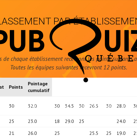
LASSEMENT PAR ÉTABLISSEME
 de chaque établissement recevront les points suivants au 
Toutes les équipes suivantes recevront 12 points.
Pointage
at
Points
cumulatif
30
32.0
30
34.5
30
26.5
30
28.0
3
ER
QU’EST-CE QU’UN PUB QUIZ?
PUB QUIZ QUÉBEC
CLASS
25
23.0
18
29.0
25
24.0
2
21
26.0
25
25.5
25
19.0
2