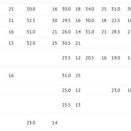
25
30.0
16
30.0
18
34.0
25
31.0
3
21
32.5
30
29.5
16
30.0
18
22.5
1
16
31.0
21
26.0
14
31.0
21
28.5
2
13
32.0
25
30.5
21
23.5
12
20.5
16
19.0
1
16
31.0
25
25.0
12
23.0
1
25.5
13
23.0
14