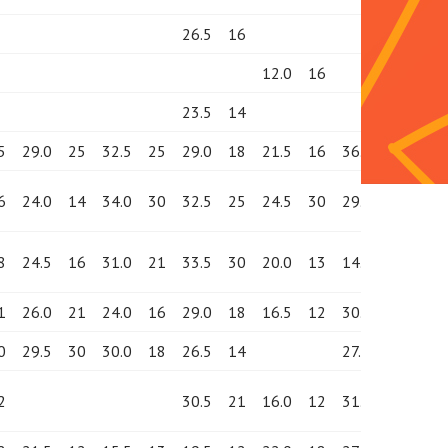
26.5
16
12.0
16
23.5
14
5
29.0
25
32.5
25
29.0
18
21.5
16
36.5
30
34.
6
24.0
14
34.0
30
32.5
25
24.5
30
29.0
18
38.
8
24.5
16
31.0
21
33.5
30
20.0
13
14.0
12
29.
1
26.0
21
24.0
16
29.0
18
16.5
12
30.5
21
28.
0
29.5
30
30.0
18
26.5
14
27.5
14
28.
2
30.5
21
16.0
12
31.5
25
32.