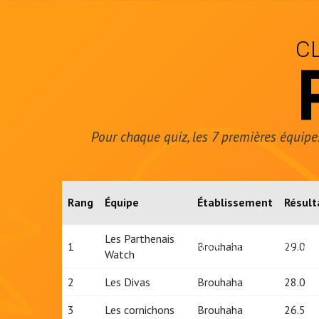
C
Pour chaque quiz, les 7 premières équipes
Rang
Équipe
Établissement
Résult
Les Parthenais
1
Brouhaha
29.0
JOINDRE LA LIGUE
OÙ JOU
Watch
2
Les Divas
Brouhaha
28.0
3
Les cornichons
Brouhaha
26.5