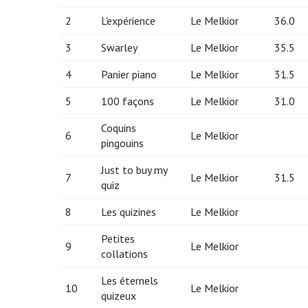
2
L'expérience
Le Melkior
36.0
3
Swarley
Le Melkior
35.5
4
Panier piano
Le Melkior
31.5
5
100 façons
Le Melkior
31.0
Coquins
6
Le Melkior
pingouins
Just to buy my
7
Le Melkior
31.5
quiz
8
Les quizines
Le Melkior
Petites
9
Le Melkior
collations
Les éternels
10
Le Melkior
quizeux