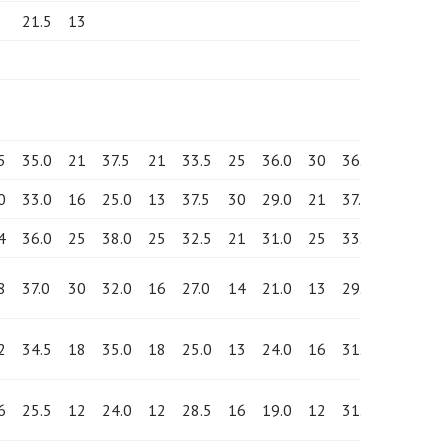
21.5
13
5
35.0
21
37.5
21
33.5
25
36.0
30
36.0
25
37.
0
33.0
16
25.0
13
37.5
30
29.0
21
37.0
30
20.
4
36.0
25
38.0
25
32.5
21
31.0
25
33.0
16
30.
8
37.0
30
32.0
16
27.0
14
21.0
13
29.5
12
31.
2
34.5
18
35.0
18
25.0
13
24.0
16
31.5
14
34.
6
25.5
12
24.0
12
28.5
16
19.0
12
31.0
13
29.