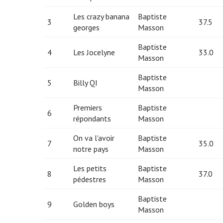
Les crazy banana
Baptiste
3
37.5
georges
Masson
Baptiste
4
Les Jocelyne
33.0
Masson
Baptiste
5
Billy QI
Masson
Premiers
Baptiste
6
répondants
Masson
On va l'avoir
Baptiste
7
35.0
notre pays
Masson
Les petits
Baptiste
8
37.0
pédestres
Masson
Baptiste
9
Golden boys
Masson