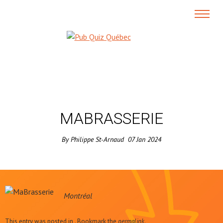
MABRASSERIE
By
Philippe St-Arnaud
07
Jan
2024
Montréal
This entry was posted in . Bookmark the
permalink
.